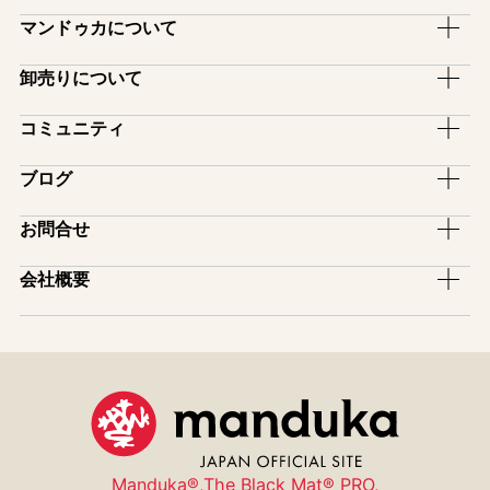
ヨガマット
マンドゥカについて
ヨガラグ・ヨガタオル
ブランドストーリー
卸売りについて
ヨガマットバッグ
ブランドコンセプト
卸売のご案内
コミュニティ
ヨガグッズ
ファブリックについて
スタジオ備品プログラム
ヨガマットケア用品
アンバサダー
ブログ
保証制度
インストラクター割引
アパレル
サポーター
マットの選び方
ピックアップ
お問合せ
レンタルサービス
ヨガ雑貨
アフィリエイトプログラム
模倣品・不正品について
イベント
ヨガマットロゴ入れサービス
お買い物ガイド
一般のお問い合わせ
会社概要
スタジオ導入紹介
販売店舗一覧
メディア掲載
卸売りのお問い合わせ
会社情報
取扱店・スタジオ紹介
ユーザー登録(保証制度)
特商法表示
コミュニティ
サイトマップ
manduka mag
プライバシーポリシー
採用情報
Manduka®,The Black Mat® PRO,