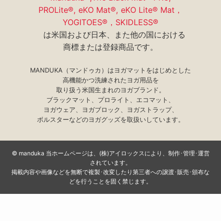
PROLite®, eKO Mat®, eKO Lite® Mat，
YOGITOES®，SKIDLESS®
は米国および日本、また他の国における
商標または登録商品です。
MANDUKA（マンドゥカ）はヨガマットをはじめとした
高機能かつ洗練されたヨガ用品を
取り扱う米国生まれのヨガブランド。
ブラックマット、プロライト、エコマット、
ヨガウェア、ヨガブロック、ヨガストラップ、
ボルスターなどのヨガグッズを取扱いしています。
©
manduka 当ホームページは、(株)アイロックスにより、制作･管理･運営
されています。
掲載内容や画像などを無断で複製･改変したり第三者への譲渡･販売･頒布な
どを行うことを固く禁じます。