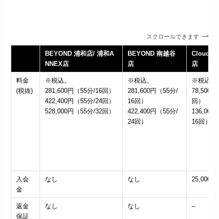
スクロールできます
BEYOND 浦和店/ 浦和A
BEYOND 南越谷
Cloud N
NNEX店
店
店
料金
※税込。
※税込。
※税込。
(税抜)
281,600円（55分/16回）
281,600円（55分/
78,500円
422,400円（55分/24回）
16回）
回）
528,000円（55分/32回）
422,400円（55分/
136,000
24回）
16回）
入会
なし
なし
25,000円
金
返金
なし
なし
–
保証