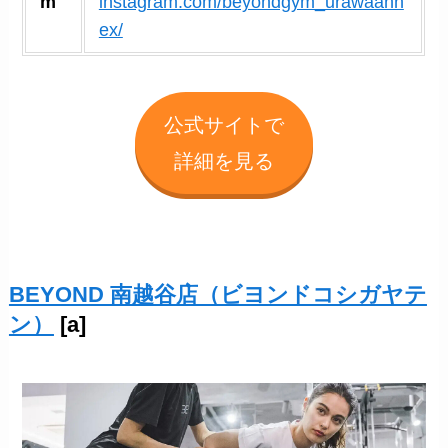
m
instagram.com/beyondgym_urawaann
ex/
公式サイトで
詳細を見る
BEYOND 南越谷店（ビヨンドコシガヤテ
ン）
[a]