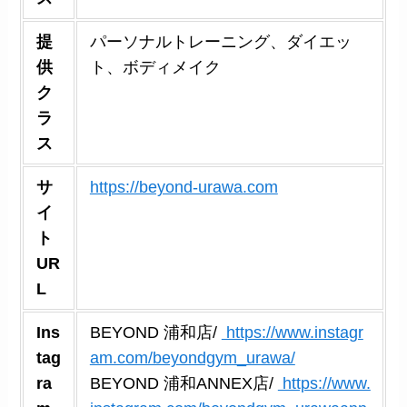
提
パーソナルトレーニング、ダイエッ
供
ト、ボディメイク
ク
ラ
ス
サ
https://beyond-urawa.com
イ
ト
UR
L
Ins
BEYOND 浦和店/
https://www.instagr
tag
am.com/beyondgym_urawa/
ra
BEYOND 浦和ANNEX店/
https://www.