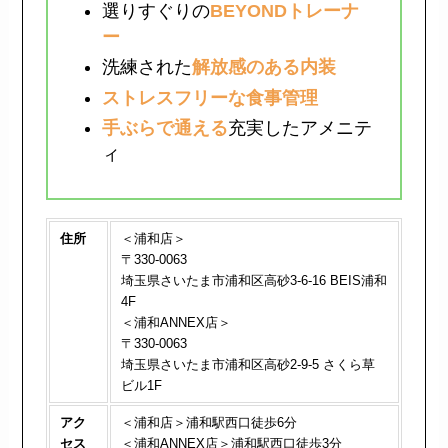
選りすぐりの
BEYONDトレーナ
ー
洗練された
解放感のある内装
ストレスフリーな食事管理
手ぶらで通える
充実したアメニテ
ィ
住所
＜浦和店＞
〒330-0063
埼玉県さいたま市浦和区高砂3-6-16 BEIS浦和
4F
＜浦和ANNEX店＞
〒330-0063
埼玉県さいたま市浦和区高砂2-9-5 さくら草
ビル1F
アク
＜浦和店＞浦和駅西口徒歩6分
セス
＜浦和ANNEX店＞浦和駅西口徒歩3分