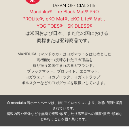
採用情報
Manduka®,The Black Mat® PRO,
PROLite®, eKO Mat®, eKO Lite® Mat，
YOGITOES®，SKIDLESS®
は米国および日本、また他の国における
商標または登録商品です。
MANDUKA（マンドゥカ）はヨガマットをはじめとした
高機能かつ洗練されたヨガ用品を
取り扱う米国生まれのヨガブランド。
ブラックマット、プロライト、エコマット、
ヨガウェア、ヨガブロック、ヨガストラップ、
ボルスターなどのヨガグッズを取扱いしています。
©
manduka 当ホームページは、(株)アイロックスにより、制作･管理･運営
されています。
掲載内容や画像などを無断で複製･改変したり第三者への譲渡･販売･頒布な
どを行うことを固く禁じます。