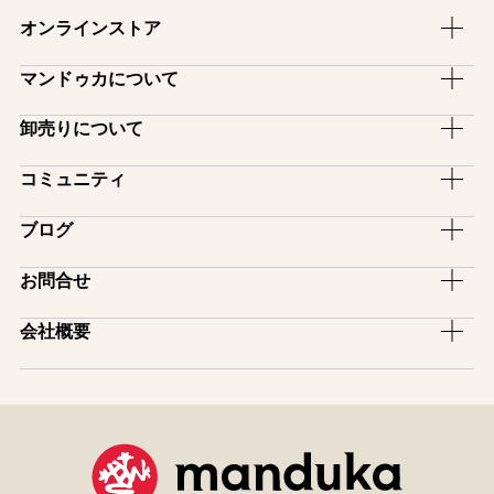
オンラインストア
ヨガマット
マンドゥカについて
ヨガラグ・ヨガタオル
ブランドストーリー
卸売りについて
ヨガマットバッグ
ブランドコンセプト
卸売のご案内
コミュニティ
ヨガグッズ
ファブリックについて
スタジオ備品プログラム
ヨガマットケア用品
アンバサダー
ブログ
保証制度
インストラクター割引
アパレル
サポーター
マットの選び方
ピックアップ
お問合せ
レンタルサービス
ヨガ雑貨
アフィリエイトプログラム
模倣品・不正品について
イベント
ヨガマットロゴ入れサービス
お買い物ガイド
一般のお問い合わせ
会社概要
スタジオ導入紹介
販売店舗一覧
メディア掲載
卸売りのお問い合わせ
会社情報
取扱店・スタジオ紹介
ユーザー登録(保証制度)
特商法表示
コミュニティ
サイトマップ
manduka mag
プライバシーポリシー