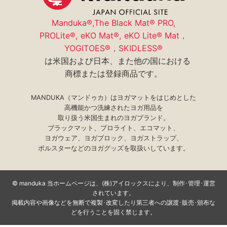
採用情報
Manduka®,The Black Mat® PRO,
PROLite®, eKO Mat®, eKO Lite® Mat，
YOGITOES®，SKIDLESS®
は米国および日本、また他の国における
商標または登録商品です。
MANDUKA（マンドゥカ）はヨガマットをはじめとした
高機能かつ洗練されたヨガ用品を
取り扱う米国生まれのヨガブランド。
ブラックマット、プロライト、エコマット、
ヨガウェア、ヨガブロック、ヨガストラップ、
ボルスターなどのヨガグッズを取扱いしています。
©
manduka 当ホームページは、(株)アイロックスにより、制作･管理･運営
されています。
掲載内容や画像などを無断で複製･改変したり第三者への譲渡･販売･頒布な
どを行うことを固く禁じます。