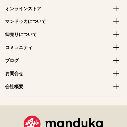
オンラインストア
ヨガマット
マンドゥカについて
ヨガラグ・ヨガタオル
ブランドストーリー
卸売りについて
ヨガマットバッグ
ブランドコンセプト
卸売のご案内
コミュニティ
ヨガグッズ
ファブリックについて
スタジオ備品プログラム
ヨガマットケア用品
アンバサダー
ブログ
保証制度
インストラクター割引
アパレル
サポーター
マットの選び方
ピックアップ
お問合せ
レンタルサービス
ヨガ雑貨
アフィリエイトプログラム
模倣品・不正品について
イベント
ヨガマットロゴ入れサービス
お買い物ガイド
一般のお問い合わせ
会社概要
スタジオ導入紹介
販売店舗一覧
メディア掲載
卸売りのお問い合わせ
会社情報
取扱店・スタジオ紹介
ユーザー登録(保証制度)
特商法表示
コミュニティ
サイトマップ
manduka mag
プライバシーポリシー