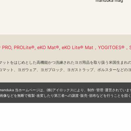
manduka mag
® PRO,
PROLite®, eKO Mat®, eKO Lite® Mat，
YOGITOES®，S
ガマットをはじめとした
高機能かつ洗練されたヨガ用品を
取り扱う米国生まれ
コマット、
ヨガウェア、ヨガブロック、ヨガストラップ、
ボルスターなどの
manduka 当ホームページは、(株)アイロックスにより、制作･管理･運営されていま
画像などを無断で複製･改変したり第三者への譲渡･販売･頒布などを行うことを固