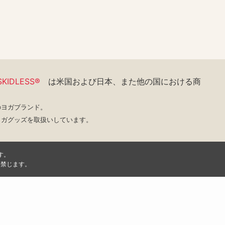
KIDLESS®
は米国および日本、また他の国における
商
のヨガブランド。
ヨガグッズを取扱いしています。
す。
く禁じます。