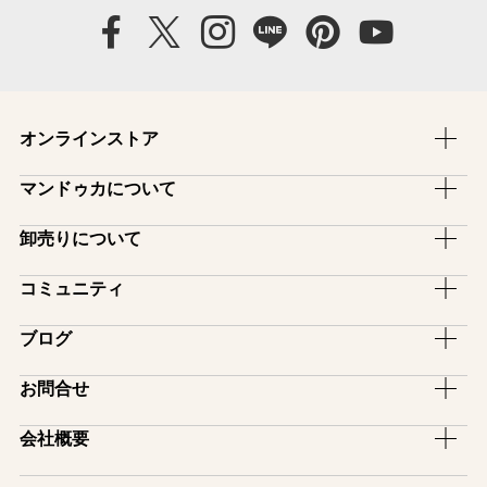
オンラインストア
ヨガマット
マンドゥカについて
ヨガラグ・ヨガタオル
ブランドストーリー
卸売りについて
ヨガマットバッグ
ブランドコンセプト
卸売のご案内
コミュニティ
ヨガグッズ
ファブリックについて
スタジオ備品プログラム
ヨガマットケア用品
アンバサダー
ブログ
保証制度
インストラクター割引
アパレル
サポーター
マットの選び方
ピックアップ
お問合せ
レンタルサービス
ヨガ雑貨
アフィリエイトプログラム
模倣品・不正品について
イベント
ヨガマットロゴ入れサービス
お買い物ガイド
一般のお問い合わせ
会社概要
スタジオ導入紹介
販売店舗一覧
メディア掲載
卸売りのお問い合わせ
会社情報