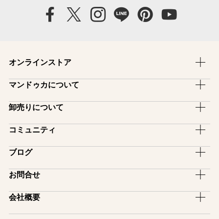
オンラインストア
ヨガマット
マンドゥカについて
ヨガラグ・ヨガタオル
ブランドストーリー
卸売りについて
ヨガマットバッグ
ブランドコンセプト
卸売のご案内
コミュニティ
ヨガグッズ
ファブリックについて
スタジオ備品プログラム
ヨガマットケア用品
アンバサダー
ブログ
保証制度
インストラクター割引
アパレル
サポーター
マットの選び方
ピックアップ
お問合せ
レンタルサービス
ヨガ雑貨
アフィリエイトプログラム
模倣品・不正品について
イベント
ヨガマットロゴ入れサービス
お買い物ガイド
一般のお問い合わせ
会社概要
スタジオ導入紹介
販売店舗一覧
メディア掲載
卸売りのお問い合わせ
会社情報