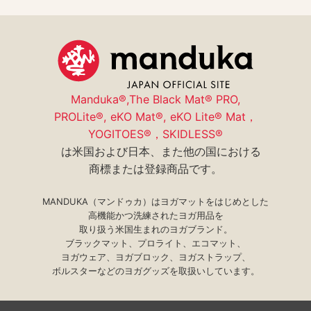
取扱店・スタジオ紹介
ユーザー登録(保証制度)
特商法表示
コミュニティ
サイトマップ
manduka mag
プライバシーポリシー
採用情報
Manduka®,The Black Mat® PRO,
PROLite®, eKO Mat®, eKO Lite® Mat，
YOGITOES®，SKIDLESS®
は米国および日本、また他の国における
商標または登録商品です。
MANDUKA（マンドゥカ）はヨガマットをはじめとした
高機能かつ洗練されたヨガ用品を
取り扱う米国生まれのヨガブランド。
ブラックマット、プロライト、エコマット、
ヨガウェア、ヨガブロック、ヨガストラップ、
ボルスターなどのヨガグッズを取扱いしています。