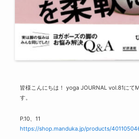
皆様こんにちは！ yoga JOURNAL vol.
す。
P.10、11
https://shop.manduka.jp/products/40110504