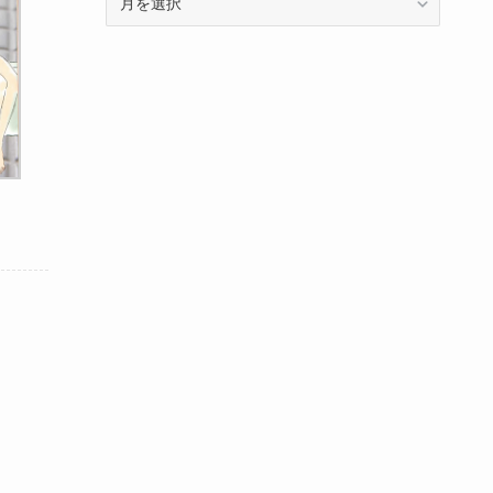
ー
カ
イ
ブ