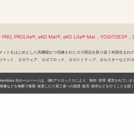
® PRO,
PROLite®, eKO Mat®, eKO Lite® Mat，
YOGITOES®，S
ガマットをはじめとした
高機能かつ洗練されたヨガ用品を
取り扱う米国生まれ
コマット、
ヨガウェア、ヨガブロック、ヨガストラップ、
ボルスターなどの
manduka 当ホームページは、(株)アイロックスにより、制作･管理･運営されていま
画像などを無断で複製･改変したり第三者への譲渡･販売･頒布などを行うことを固