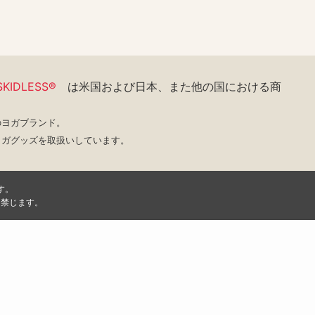
KIDLESS®
は米国および日本、また他の国における
商
のヨガブランド。
ヨガグッズを取扱いしています。
す。
く禁じます。