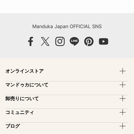
ブ
Manduka Japan OFFICIAL SNS
オンラインストア
ヨガマット
マンドゥカについて
ヨガラグ・ヨガタオル
ブランドストーリー
卸売りについて
ヨガマットバッグ
ブランドコンセプト
卸売のご案内
コミュニティ
ヨガグッズ
ファブリックについて
スタジオ備品プログラム
ヨガマットケア用品
アンバサダー
ブログ
保証制度
インストラクター割引
アパレル