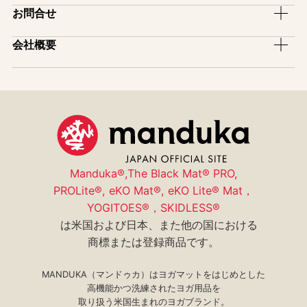
サポーター
マットの選び方
ピックアップ
お問合せ
レンタルサービス
ヨガ雑貨
アフィリエイトプログラム
模倣品・不正品について
イベント
ヨガマットロゴ入れサービス
お買い物ガイド
一般のお問い合わせ
会社概要
スタジオ導入紹介
販売店舗一覧
メディア掲載
卸売りのお問い合わせ
会社情報
取扱店・スタジオ紹介
ユーザー登録(保証制度)
特商法表示
コミュニティ
サイトマップ
manduka mag
プライバシーポリシー
採用情報
Manduka®,The Black Mat® PRO,
PROLite®, eKO Mat®, eKO Lite® Mat，
YOGITOES®，SKIDLESS®
は米国および日本、また他の国における
商標または登録商品です。
MANDUKA（マンドゥカ）はヨガマットをはじめとした
高機能かつ洗練されたヨガ用品を
取り扱う米国生まれのヨガブランド。