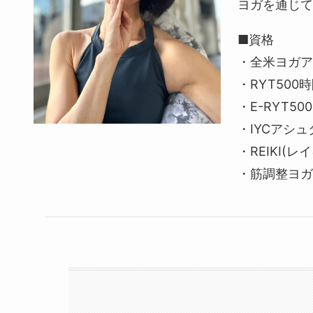
ヨガを通じて
■資格
・全米ヨガア
・RYT50
・E-RYT50
・IYCアシ
・REIKI(
・筋調整ヨガ