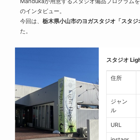
Mandukaが用意するスタジオ備品プログラム
のインタビュー。
今回は、
栃木県小山市のヨガスタジオ「
スタジ
た。
スタジオ Ligh
住所
ジャン
ル
URL
instagr