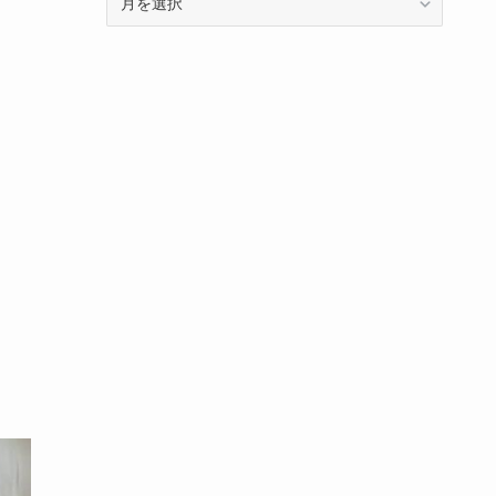
ー
カ
イ
ブ