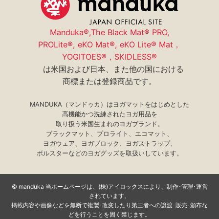
プライバシーポリシー
採用情報
Manduka®,The Black Mat® PRO,
PROLite®, eKO Mat®, eKO Lite® Mat，
YOGITOES®，SKIDLESS®
は米国および日本、また他の国における
商標または登録商品です。
MANDUKA（マンドゥカ）はヨガマットをはじめとした
高機能かつ洗練されたヨガ用品を
取り扱う米国生まれのヨガブランド。
ブラックマット、プロライト、エコマット、
ヨガウェア、ヨガブロック、ヨガストラップ、
ボルスターなどのヨガグッズを取扱いしています。
©
manduka 当ホームページは、(株)アイロックスにより、制作･管理･運営
されています。
掲載内容や画像などを無断で複製･改変したり第三者への譲渡･販売･頒布な
どを行うことを固く禁じます。