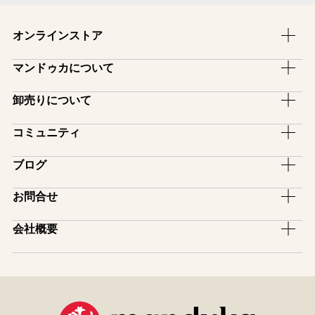
オンラインストア
ヨガマット
マンドゥカについて
ヨガラグ・ヨガタオル
ブランドストーリー
卸売りについて
ヨガマットバッグ
ブランドコンセプト
卸売のご案内
コミュニティ
ヨガグッズ
ファブリックについて
スタジオ備品プログラム
ヨガマットケア用品
アンバサダー
ブログ
保証制度
インストラクター割引
アパレル
サポーター
マットの選び方
ピックアップ
お問合せ
レンタルサービス
ヨガ雑貨
アフィリエイトプログラム
模倣品・不正品について
イベント
ヨガマットロゴ入れサービス
お買い物ガイド
一般のお問い合わせ
会社概要
スタジオ導入紹介
販売店舗一覧
メディア掲載
卸売りのお問い合わせ
会社情報
取扱店・スタジオ紹介
ユーザー登録(保証制度)
特商法表示
コミュニティ
サイトマップ
manduka mag