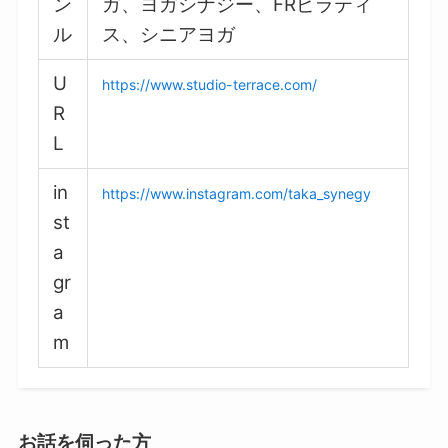
ン
ガ、ヨガシナジー、FRピラティ
ル
ス、シニアヨガ
U
https://www.studio-terrace.com/
R
L
in
https://www.instagram.com/taka_synegy
st
a
gr
a
m
お話を伺った方