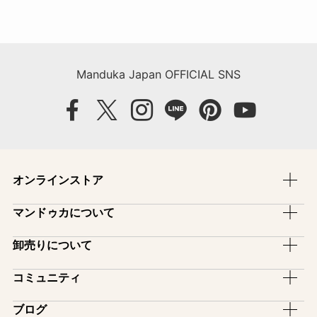
イ
ブ
Manduka Japan OFFICIAL SNS
オンラインストア
ヨガマット
マンドゥカについて
ヨガラグ・ヨガタオル
ブランドストーリー
卸売りについて
ヨガマットバッグ
ブランドコンセプト
卸売のご案内
コミュニティ
ヨガグッズ
ファブリックについて
スタジオ備品プログラム
ヨガマットケア用品
アンバサダー
ブログ
保証制度